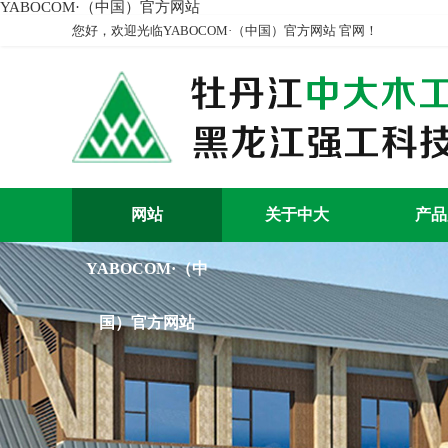
YABOCOM·（中国）官方网站
您好，欢迎光临YABOCOM·（中国）官方网站 官网！
网站
关于中大
产品
YABOCOM·（中
国）官方网站