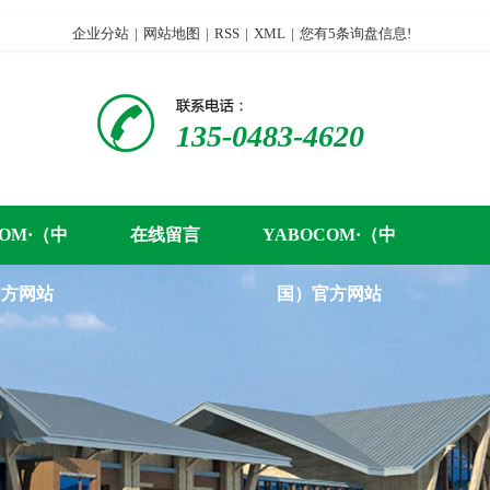
企业分站
|
网站地图
|
RSS
|
XML
|
您有
5
条询盘信息!
135-0483-4620
COM·（中
在线留言
YABOCOM·（中
官方网站
国）官方网站