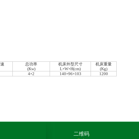
转速
总功率
机床外型尺寸
机床重量
(Kw)
L×W×H(cm)
(Kg)
4×2
140×96×103
1200
二维码