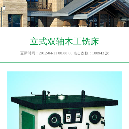
立式双轴木工铣床
更新时间：2012-04-11 00:00:00 点击次数：100943 次