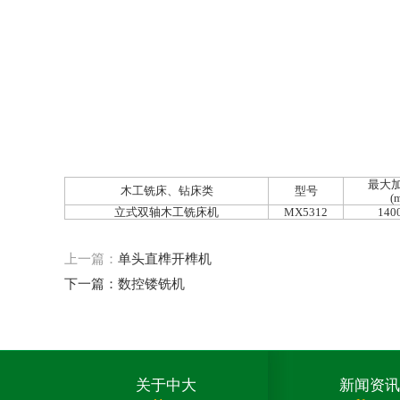
最大
木工铣床、钻床类
型号
(
立式双轴木工铣床机
MX5312
140
上一篇：
单头直榫开榫机
下一篇：
数控镂铣机
关于中大
新闻资讯