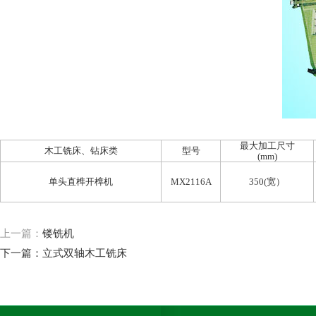
最大加工尺寸
木工铣床、钻床类
型号
(mm)
单头直榫开榫机
MX2116A
350(宽）
上一篇：
镂铣机
下一篇：
立式双轴木工铣床