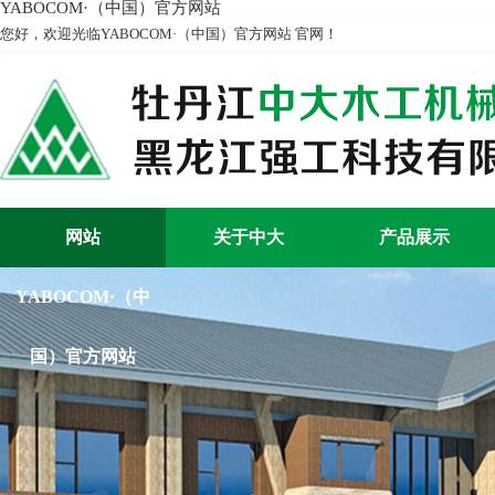
YABOCOM·（中国）官方网站
您好，欢迎光临YABOCOM·（中国）官方网站 官网！
网站
关于中大
产品展示
YABOCOM·（中
国）官方网站