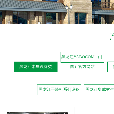
黑龙江YABOCOM·（中
黑龙江木屋设备类
国）官方网站
黑龙江干燥机系列设备
黑龙江集成材生