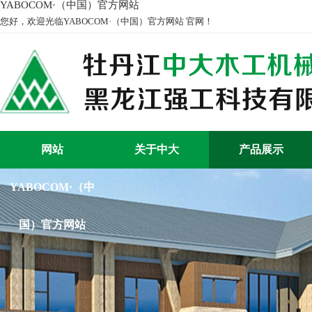
YABOCOM·（中国）官方网站
您好，欢迎光临YABOCOM·（中国）官方网站 官网！
网站
关于中大
产品展示
YABOCOM·（中
国）官方网站