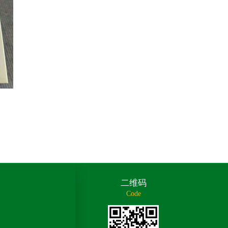
二维码
Code