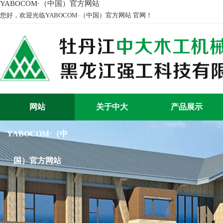
YABOCOM·（中国）官方网站
您好，欢迎光临YABOCOM·（中国）官方网站 官网！
网站
关于中大
产品展示
YABOCOM·（中
国）官方网站