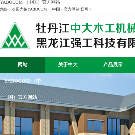
YABOCOM·（中国）官方网站
您好，欢迎光临YABOCOM·（中国）官方网站 官网！
网站
关于中大
产品展示
YABOCOM·（中
国）官方网站