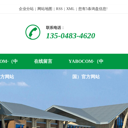
企业分站
|
网站地图
|
RSS
|
XML
|
您有
5
条询盘信息!
135-0483-4620
COM·（中
在线留言
YABOCOM·（中
官方网站
国）官方网站