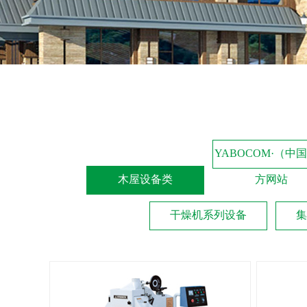
YABOCOM·（中
木屋设备类
方网站
干燥机系列设备
集