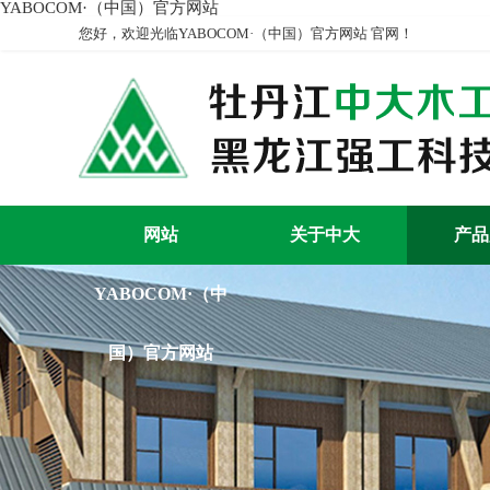
YABOCOM·（中国）官方网站
您好，欢迎光临YABOCOM·（中国）官方网站 官网！
网站
关于中大
产品
YABOCOM·（中
国）官方网站