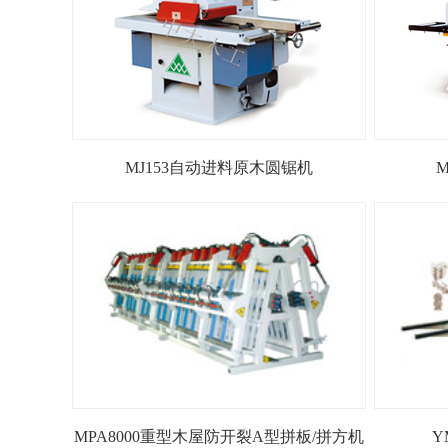
MJ153自动进料原木圆锯机
MPA8000重型木屋防开裂A型拼板/拼方机
Y