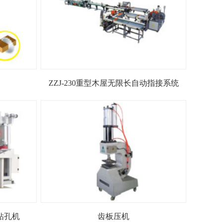
ZZJ-230重型木屋无限长自动指接系统
钻孔机
齿板压机