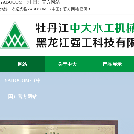
YABOCOM·（中国）官方网站
您好，欢迎光临YABOCOM·（中国）官方网站 官网！
网站
关于中大
产品展示
YABOCOM·（中
国）官方网站