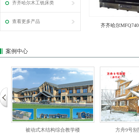
齐齐哈尔木工铣床类
查看更多产品
齐齐哈尔MFQ74
案例中心
被动式木结构综合教学楼
方舟9号