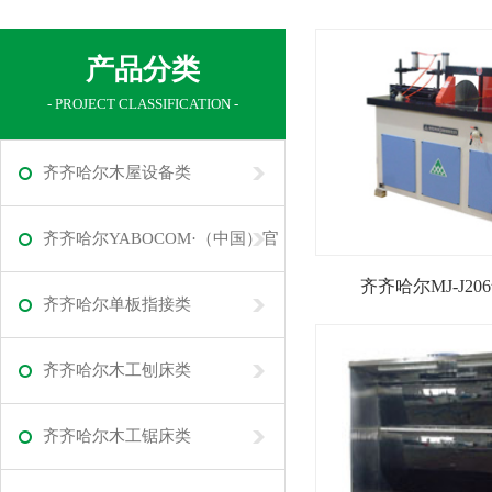
产品分类
- PROJECT CLASSIFICATION -
齐齐哈尔木屋设备类
齐齐哈尔YABOCOM·（中国）官
齐齐哈尔MJ-J2
方网站
齐齐哈尔单板指接类
齐齐哈尔木工刨床类
齐齐哈尔木工锯床类