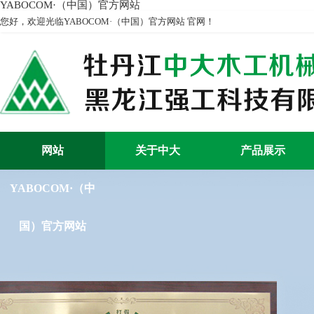
YABOCOM·（中国）官方网站
您好，欢迎光临YABOCOM·（中国）官方网站 官网！
网站
关于中大
产品展示
YABOCOM·（中
国）官方网站